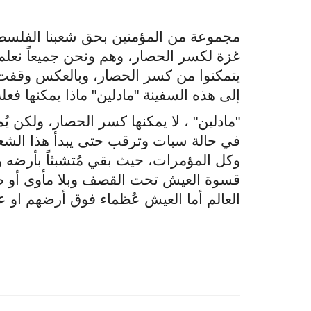
مجموعة من المؤمنين بحق شعبنا الفلسطين
غزة لكسر الحصار، وهم ونحن جميعاً نعلم 
يتمكنوا من كسر الحصار، وبالعكس وقفت 
إلى هذه السفينة "مادلين" ماذا يمكنها فعله
"
مادلين" ، لا يمكنها كسر الحصار، ولكن يُم
في حالة سبات وترقب حتى يبدأ هذا الشع
وكل المؤمرات، حيث بقي مُتشبثاً بأرضه و
قسوة العيش تحت القصف وبلا مأوى أو طعا
العالم أما العيش عُظماء فوق أرضهم او ع