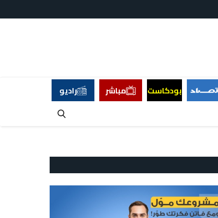
بودكاست
مباشر
راديو