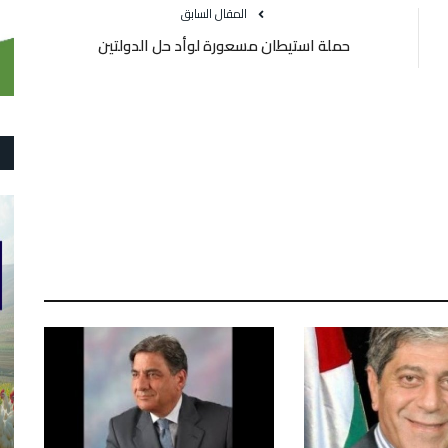
المقال السابق
حملة استيطان مسعورة لوأد حل الدولتين