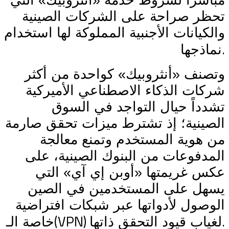
مباشراً لشروط خدمة «أنثروبيك» التي
تحظر صراحة على الشركات الصينية
والكيانات الأجنبية المملوكة لها استخدام
.
نماذجها
وتصنف «أنثروبيك» كواحدة من أكثر
شركات الذكاء الاصطناعي الأميركية
تشدداً حيال التواجد في السوق
الصينية؛ إذ تشترط ميزات تحقق صارمة
من هوية المستخدم وتمنع معالجة
المدفوعات من البنوك الصينية، على
عكس غريمتها «أوبن إي آي» التي
يسهل على المستخدمين في الصين
الوصول لأدواتها عبر شبكات افتراضية
(VPN)
.
لغياب قيود التحقق ذاتها
خاصة الـ