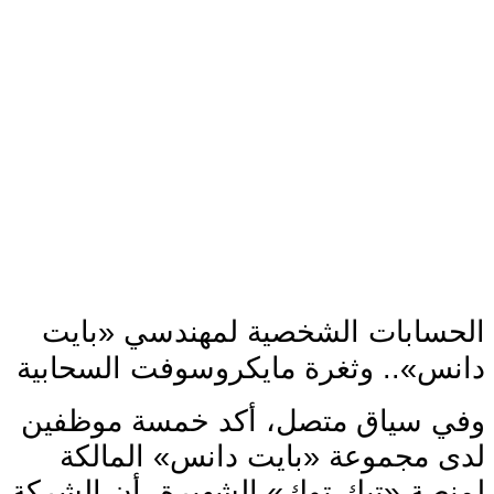
الحسابات الشخصية لمهندسي «بايت
دانس».. وثغرة مايكروسوفت السحابية
وفي سياق متصل، أكد خمسة موظفين
لدى مجموعة «بايت دانس» المالكة
لمنصة «تيك توك» الشهيرة، أن الشركة