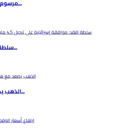
مرسوم رئاسي روسي يستثني ودائع الأجانب وفروع ا...
سلطة النقد: موافقة إسرائيلية على ترحيل 4.5 مل...
الذهب يصعد مع هبوط النفط بعد تأجيل ترامب أي ت...