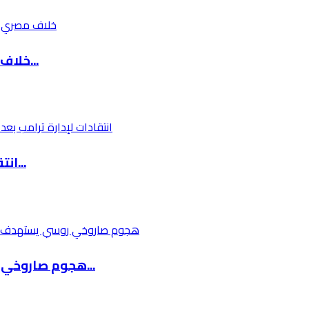
خلاف مصري إسرائيلي حول آلية إدخال البضائع إلى...
انتقادات لإدارة ترامب بعد تقارير عن تغذية قسر...
هجوم صاروخي روسي يستهدف كييف وسط تحذيرات للسك...