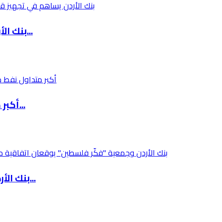
بنك الأردن يساهم في تجهيز قاعة اجتماعات بمبنى...
أكبر متداول نفط مستقل عالمياً يسجل تراجعاً حا...
بنك الأردن وجمعية "فكّر فلسطين" يوقعان اتفاقي...