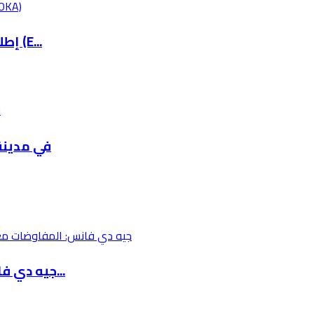
إطلاق نظام الرسم الكروكي الالكتروني الوطني (E...
ترست ترعى وتؤمّن xpo 2026
جيه دي فانس: المفاوضات مع إيران معقدة ونظامها...