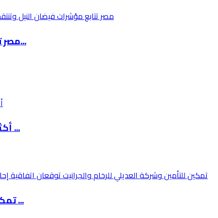
مصر تتابع مؤشرات فيضان النيل وتنتقد إدارة إثي...
أكثر من 42 ألف مسافر عبروا معبر الكرامة خلال ...
تمكين للتأمين وشركة العديلي للرخام والجرانيت ...