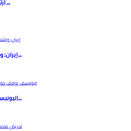
ارتفاع أسعار الوقود في إسرائيل إلى أكثر من 8 ...
إيران: واشنطن وتل أبيب أخفقتا في تحقيق أهدافه...
اليونيسف توقف موظفًا رفيعًا على خلفية مزاعم ب...