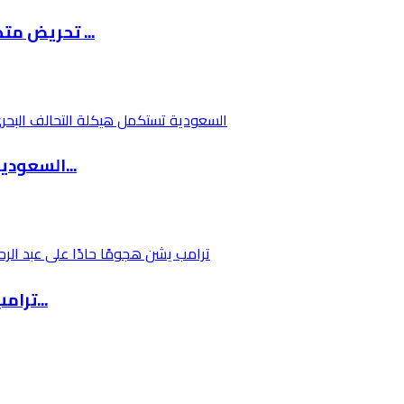
تحريض متصاعد من رموز متطرفة في المستوطنات ضد ...
السعودية تستكمل هيكلة التحالف البحري متعدد ال...
ترامب يشن هجومًا حادًا على عبد الرحمن السيد ب...