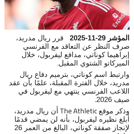
الشروط والأحكام
عن المؤشر
المؤشر 29-11-2025
قرر ريال مدريد،
اخبار الشركات
صرف النظر عن التعاقد مع الفرنسي
الاخبار الدولية
إبراهيما كوناتي، مدافع ليفربول، خلال
.
الميركاتو الشتوي المقبل
الاخبار المحلية
وارتبط اسم كوناتي، بترميم دفاع ريال
مدريد، خلال الفترة المقبلة، علمًا بأن عقد
رياضة
اللاعب الفرنسي ينتهي مع ليفربول في
.
صيف 2026
The Athletic
وذكر موقع
أن ريال مدريد،
أبلغ نظيره ليفربول، بأنه لن يمضي قدمًا
لإنجاز صفقة كوناتي، البالغ من العمر 26