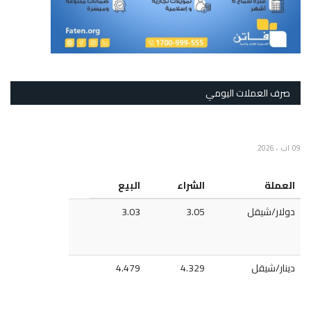
صرف العملات اليومي
09 اب ، 2026
العملة
الشراء
البيع
دولار/شيقل
3.05
3.03
دينار/شيقل
4.329
4.479