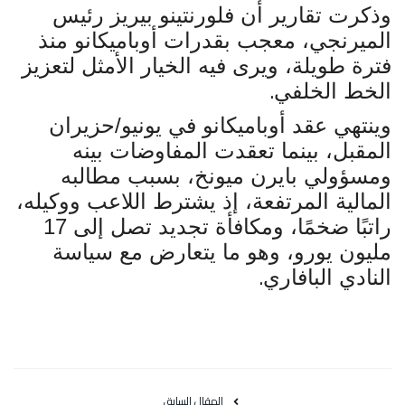
وذكرت تقارير أن فلورنتينو بيريز رئيس
الميرنجي، معجب بقدرات أوباميكانو منذ
فترة طويلة، ويرى فيه الخيار الأمثل لتعزيز
.
الخط الخلفي
وينتهي عقد أوباميكانو في يونيو/حزيران
المقبل، بينما تعقدت المفاوضات بينه
ومسؤولي بايرن ميونخ، بسبب مطالبه
المالية المرتفعة، إذ يشترط اللاعب ووكيله،
راتبًا ضخمًا، ومكافأة تجديد تصل إلى 17
مليون يورو، وهو ما يتعارض مع سياسة
.
النادي البافاري
المقال السابق