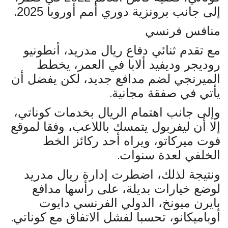
.
إلى جانب برونزية دوري أمم أوروبا 2025
منافس فرنسي
مع تقدم ثنائي دفاع ريال مدريد، أنطونيو
روديجر وديفيد ألابا في العمر، يخطط
الميرنجي لضم مدافع جديد، لكن يفضل أن
.
يأتي في صفقة مجانية
وإلى جانب اهتمام الريال بخدمات كوناتي،
إلا أن ليفربول يتمسك باللاعب، وفقا لموقع
فوت ميركاتو، ويراه أحد ركائز الخط
.
الخلفي لعدة سنوات
ونتيجة لذلك، اضطرت إدارة ريال مدريد
لوضع خيارات بديلة، على رأسها مدافع
بايرن ميونخ، الدولي الفرنسي دايوت
.
أوباميكانو، تحسبا لفشل الاتفاق مع كوناتي