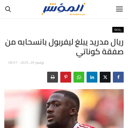
رياضة
ريال مدريد يبلغ ليفربول بانسحابه من
صفقة كوناتي
بودكاست
نوفمبر 29, 2025 - 08:07
مباشر
راديو
الرئيسية
الإقتصاد
السياسة