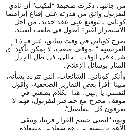
من جانبها، ذكرت صحيفة “ليكيب” أن نادي
ليفربول واثق من قدرته على إقناع إبراهيما
كوناتي بالتوقيع على عقد جديد، من أجل
.
الاستمرار لفترة أطول في ملعب أنفيلد
TF1
صرح كوناتي في وقت سابق، عبر قناة
الفرنسية “الموقف صعب، لا يمكن تأكيد أي
شيء في الوقت الحالي، في ظل الجدل
”.
المثار بوسائل الإعلام
وأنكر كوناتي، الشائعات، التي تتردد بشأنه،
مبينا “أقرأ بعض التقارير الصحفية، وأقول
لنفسي يا إلهي، هذا الكلام يضعني في
موقف محرج مع جماهير ليفربول، فهم لا
”.
يعرفون كل التفاصيل
ونوه “أتمنى حسم القرار قريبا، ويبقى
الأهم بالنسبة لي، هو سعادتي وسعادة