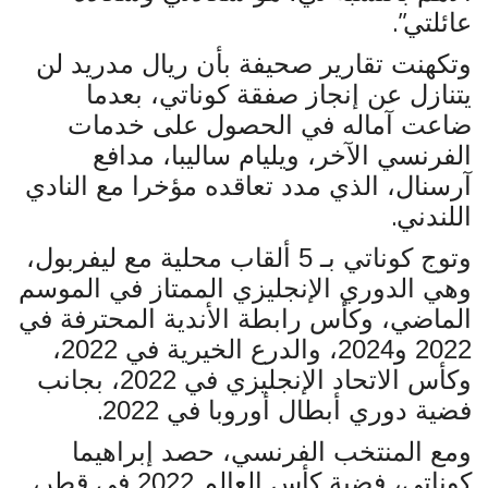
”.
عائلتي
وتكهنت تقارير صحيفة بأن ريال مدريد لن
يتنازل عن إنجاز صفقة كوناتي، بعدما
ضاعت آماله في الحصول على خدمات
الفرنسي الآخر، ويليام ساليبا، مدافع
آرسنال، الذي مدد تعاقده مؤخرا مع النادي
.
اللندني
وتوج كوناتي بـ 5 ألقاب محلية مع ليفربول،
وهي الدوري الإنجليزي الممتاز في الموسم
الماضي، وكأس رابطة الأندية المحترفة في
2022 و2024، والدرع الخيرية في 2022،
وكأس الاتحاد الإنجليزي في 2022، بجانب
.
فضية دوري أبطال أوروبا في 2022
ومع المنتخب الفرنسي، حصد إبراهيما
كوناتي، فضية كأس العالم 2022 في قطر،