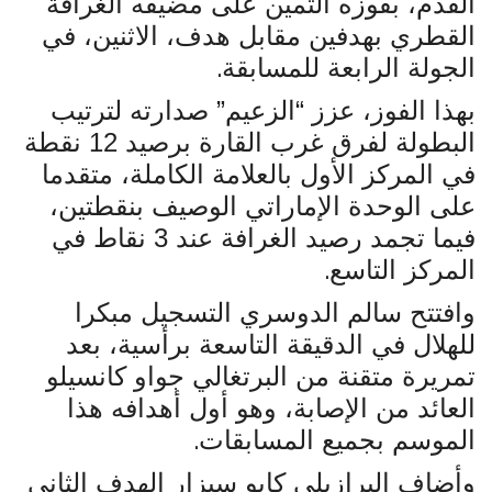
القدم، بفوزه الثمين على مضيفه الغرافة
الشروط والأحكام
القطري بهدفين مقابل هدف، الاثنين، في
.
الجولة الرابعة للمسابقة
عن المؤشر
بهذا الفوز، عزز “الزعيم” صدارته لترتيب
اخبار الشركات
البطولة لفرق غرب القارة برصيد 12 نقطة
في المركز الأول بالعلامة الكاملة، متقدما
الاخبار الدولية
على الوحدة الإماراتي الوصيف بنقطتين،
فيما تجمد رصيد الغرافة عند 3 نقاط في
الاخبار المحلية
.
المركز التاسع
رياضة
وافتتح سالم الدوسري التسجيل مبكرا
للهلال في الدقيقة التاسعة برأسية، بعد
تمريرة متقنة من البرتغالي جواو كانسيلو
العائد من الإصابة، وهو أول أهدافه هذا
.
الموسم بجميع المسابقات
وأضاف البرازيلي كايو سيزار الهدف الثاني