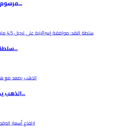
مرسوم رئاسي روسي يستثني ودائع الأجانب وفروع ا...
سلطة النقد: موافقة إسرائيلية على ترحيل 4.5 مل...
الذهب يصعد مع هبوط النفط بعد تأجيل ترامب أي ت...