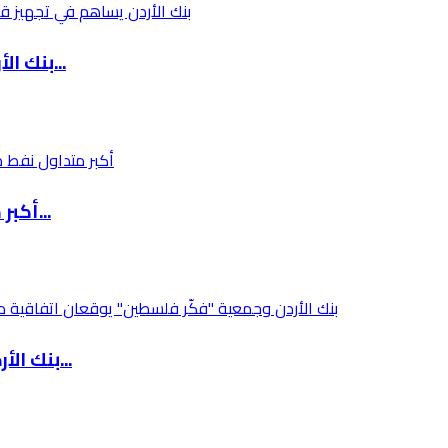
بنك الأردن يساهم في تجهيز قاعة اجتماعات بمبنى...
أكبر متداول نفط مستقل عالمياً يسجل تراجعاً حا...
بنك الأردن وجمعية "فكّر فلسطين" يوقعان اتفاقي...