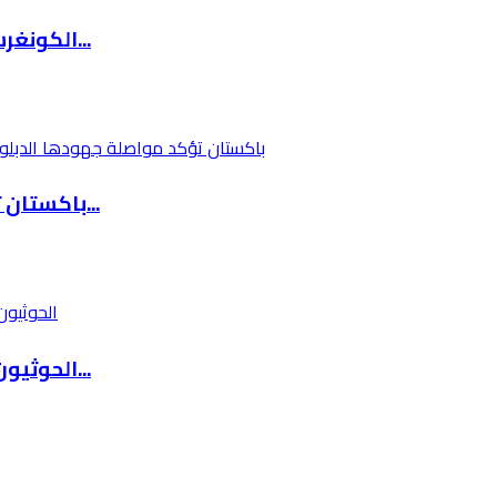
الكونغرس يبحث تحويل الدعم العسكري لإسرائيل إل...
باكستان تؤكد مواصلة جهودها الدبلوماسية للتوصل...
الحوثيون يعلنون استهداف ناقلة نفط سعودية في ا...