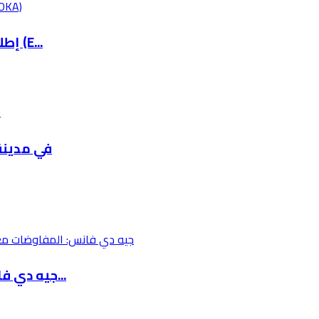
إطلاق نظام الرسم الكروكي الالكتروني الوطني (E...
ترست ترعى وتؤمّن xpo 2026
جيه دي فانس: المفاوضات مع إيران معقدة ونظامها...