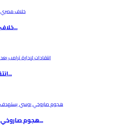
خلاف مصري إسرائيلي حول آلية إدخال البضائع إلى...
انتقادات لإدارة ترامب بعد تقارير عن تغذية قسر...
هجوم صاروخي روسي يستهدف كييف وسط تحذيرات للسك...