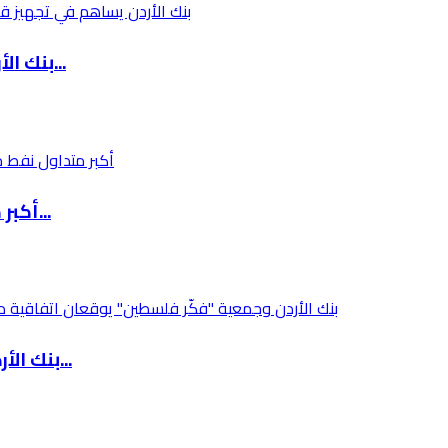
بنك الأردن يساهم في تجهيز قاعة اجتماعات بمبنى...
أكبر متداول نفط مستقل عالمياً يسجل تراجعاً حا...
بنك الأردن وجمعية "فكّر فلسطين" يوقعان اتفاقي...