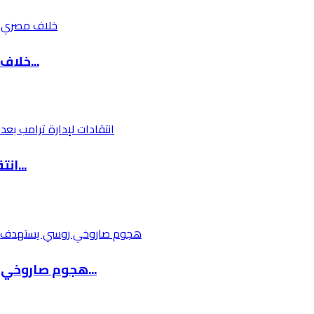
خلاف مصري إسرائيلي حول آلية إدخال البضائع إلى...
انتقادات لإدارة ترامب بعد تقارير عن تغذية قسر...
هجوم صاروخي روسي يستهدف كييف وسط تحذيرات للسك...