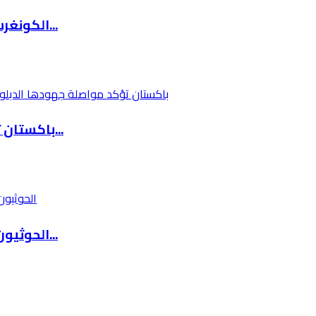
الكونغرس يبحث تحويل الدعم العسكري لإسرائيل إل...
باكستان تؤكد مواصلة جهودها الدبلوماسية للتوصل...
الحوثيون يعلنون استهداف ناقلة نفط سعودية في ا...