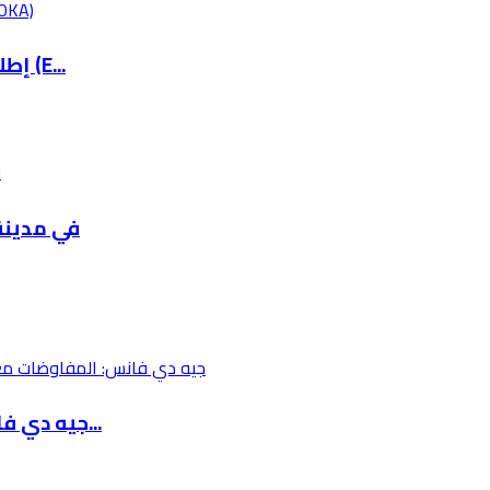
إطلاق نظام الرسم الكروكي الالكتروني الوطني (E...
ترست ترعى وتؤمّن xpo 2026
جيه دي فانس: المفاوضات مع إيران معقدة ونظامها...