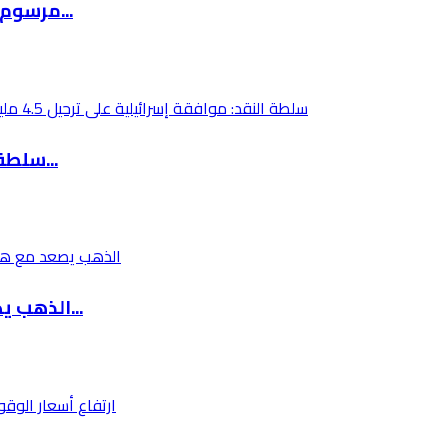
مرسوم رئاسي روسي يستثني ودائع الأجانب وفروع ا...
سلطة النقد: موافقة إسرائيلية على ترحيل 4.5 مل...
الذهب يصعد مع هبوط النفط بعد تأجيل ترامب أي ت...