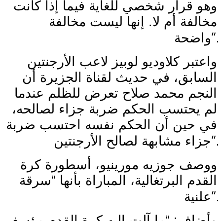
وهو قرار شخصي للغاية فيما إذا كانت
مخالفة أم لا. إنها ليست مخالفة
”.
واضحة
واعتبر كلاوديو لوبيز لاعب الأرجنتين
السابق، في حديث لقناة الجزيرة أن
النجم محمد صلاح تعرض للظلم عندما
لم يحتسب الحكم ضربة جزاء لصالحه،
في حين أن الحكم نفسه احتسب ضربة
”.
جزاء مشابهة لصالح الأرجنتين
ووصف جوزيه مورينيو، أسطورة كرة
القدم البرتغالية، المباراة بأنها “سرقة
”.
علنية
وأضاف: “ما آلت إليه كرة القدم مؤسف