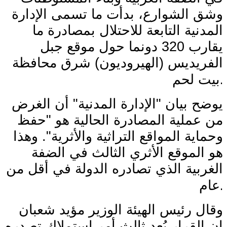
وشق الشوارع، بدأت ما تسمى الإدارة
المدنية التابعة للاحتلال بمصادرة ما
يقارب 320 دونما حول موقع جبل
الفريديس (الهيروديون) شرق محافظة
.
بيت لحم
يوضح بيان "الإدارة المدنية" أن الغرض
من عملية المصادرة الحالية هو "حفظ
وحماية المواقع التراثية والأثرية". وهذا
هو الموقع الأثري الثالث في الضفة
الغربية الذي تصادره الدولة في أقل من
.
عام
وقال رئيس الهيئة الوزير مؤيد شعبان
إن القرار يُعد ثالث أمر استملاك تصدره