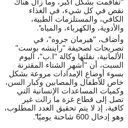
"تفاقمت بشكل أكبر، وما زال هناك
الشروط والأحكام
نقص في كل شيء، في الغذاء
الكافي، والمستلزمات الطبية،
عن المؤشر
".
والأدوية، والكهرباء، والمياه
اخبار الشركات
وأضاف، "هيرمان جروه"، في
تصريحات لصحيفة "راينشه بوست"
الاخبار الدولية
الألمانية، نقلتها وكالة "ا.ب"، اليوم
السبت، أن "أشهر الشتاء المقترنة
الاخبار المحلية
بسوء أوضاع الإمدادات مروعة بشكل
رياضة
خاص للأطفال والمصابين وكبار السن،
وكميات المساعدات الإنسانية التي
تصل إلى قطاع غزة ما زالت غير
كافية، إذ لا يتم تحقيق العدد المطلوب،
".
وهو إدخال 600 شاحنة يوميًا