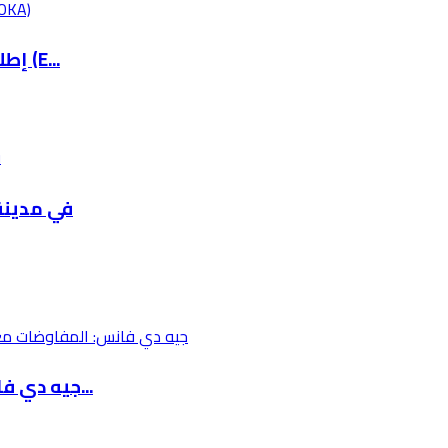
إطلاق نظام الرسم الكروكي الالكتروني الوطني (E...
ترست ترعى وتؤمّن xpo 2026
جيه دي فانس: المفاوضات مع إيران معقدة ونظامها...