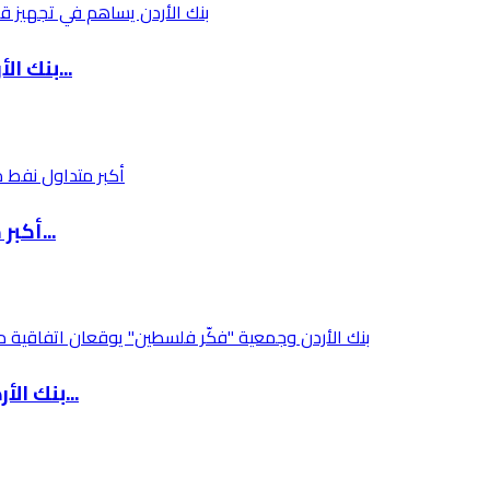
بنك الأردن يساهم في تجهيز قاعة اجتماعات بمبنى...
أكبر متداول نفط مستقل عالمياً يسجل تراجعاً حا...
بنك الأردن وجمعية "فكّر فلسطين" يوقعان اتفاقي...