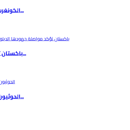
الكونغرس يبحث تحويل الدعم العسكري لإسرائيل إل...
باكستان تؤكد مواصلة جهودها الدبلوماسية للتوصل...
الحوثيون يعلنون استهداف ناقلة نفط سعودية في ا...