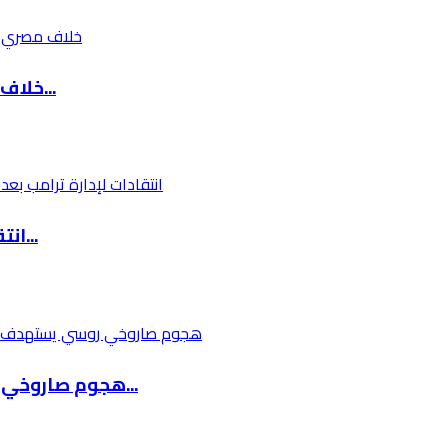
خلاف مصري إسرائيلي حول آلية إدخال البضائع إلى...
انتقادات لإدارة ترامب بعد تقارير عن تغذية قسر...
هجوم صاروخي روسي يستهدف كييف وسط تحذيرات للسك...