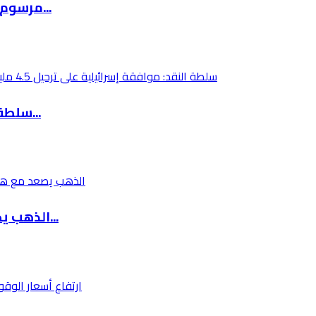
مرسوم رئاسي روسي يستثني ودائع الأجانب وفروع ا...
سلطة النقد: موافقة إسرائيلية على ترحيل 4.5 مل...
الذهب يصعد مع هبوط النفط بعد تأجيل ترامب أي ت...