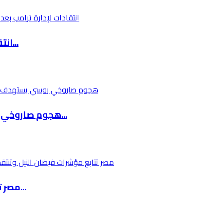
انتقادات لإدارة ترامب بعد تقارير عن تغذية قسر...
هجوم صاروخي روسي يستهدف كييف وسط تحذيرات للسك...
مصر تتابع مؤشرات فيضان النيل وتنتقد إدارة إثي...