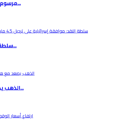
مرسوم رئاسي روسي يستثني ودائع الأجانب وفروع ا...
سلطة النقد: موافقة إسرائيلية على ترحيل 4.5 مل...
الذهب يصعد مع هبوط النفط بعد تأجيل ترامب أي ت...