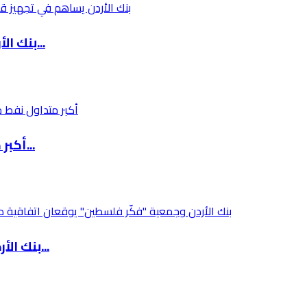
بنك الأردن يساهم في تجهيز قاعة اجتماعات بمبنى...
أكبر متداول نفط مستقل عالمياً يسجل تراجعاً حا...
بنك الأردن وجمعية "فكّر فلسطين" يوقعان اتفاقي...