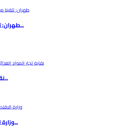
طهران: تلقينا مبادرات من وسطاء لخفض التصعيد م...
نقابة تجار المواد الغذائية: لا مؤشرات على ارت...
وزارة الاقتصادالوطني تعمل على اعداد مشروع قرا...