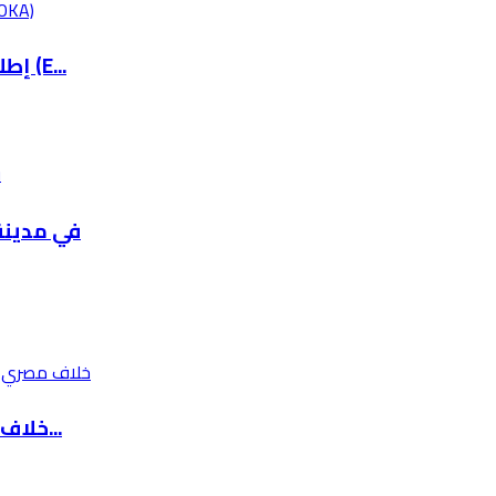
إطلاق نظام الرسم الكروكي الالكتروني الوطني (E...
ترست ترعى وتؤمّن xpo 2026
خلاف مصري إسرائيلي حول آلية إدخال البضائع إلى...