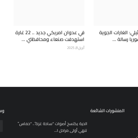
ي: الغارات الجوية
في عدوان امريكي جديد .. 22 غارة
ريا رسالة ...
استهدفت صنعاء ومحافظتي ...
أبريل 8, 2025
المنشورات الشائعة
وسا
الحية يكتسح أصوات “ساحة غزة”.. “حماس”
تنهي أولى مراحل ا...