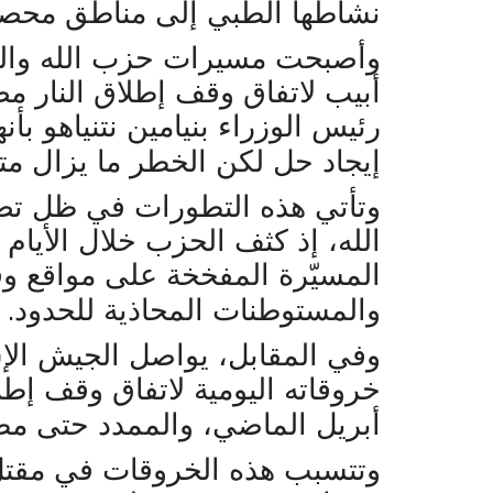
نشاطها الطبي إلى مناطق محص
وأصبحت مسيرات حزب الله والت
أبيب لاتفاق وقف إطلاق النار م
رئيس الوزراء بنيامين نتنياهو بأ
إيجاد حل لكن الخطر ما يزال مت
وتأتي هذه التطورات في ظل تص
الله، إذ كثف الحزب خلال الأيام 
المسيّرة المفخخة على مواقع وق
.
والمستوطنات المحاذية للحدود
وفي المقابل، يواصل الجيش الإ
خروقاته اليومية لاتفاق وقف إط
أبريل الماضي، والممدد حتى مطل
وتتسبب هذه الخروقات في مقتل و