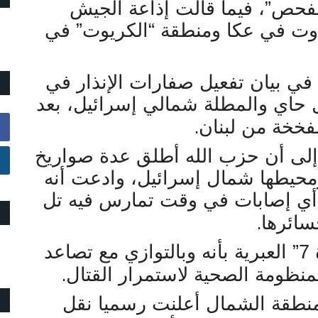
لفحص”، فيما قالت إذاعة الجيش
 دوت في عكا ومنطقة “الكريوت” في
 في بيان تفعيل صفارات الإنذار في
 حاي والمطلة شمالي إسرائيل، بعد
.
فخخة من لبنان
إلى أن حزب الله أطلق عدة صواريخ
ومحيطها شمال إسرائيل، وادعت أنه
أي إصابات في وقت تمارس فيه تل
.
سائرها
وفي سياق متصل، أفادت “القناة 7” العبرية بأنه وبالتوازي مع تصاعد
.
لمنظومة الصحية لاستمرار القتال
طقة الشمال أعلنت رسميا نقل