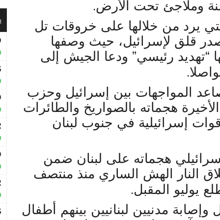
.
نة وملاجئ تحت الأرض
ي يرد من خلالها على خروقات تل
صدر قلق لإسرائيل، حيث وصفها
نها “تهديد رئيسي” ودعا الجيش إلى
.
واصلا
اعد المواجهات بين إسرائيل وحزب
الأخيرة هجماته بالصواريخ والطائرات
وات إسرائيلية في جنوب لبنان
سرائيلي هجماته على لبنان ضمن
لاق النار الهش الساري منذ منتصف
.
ع يوليو المقبل
إصابة مدنيين لبنانيين بينهم أطفال