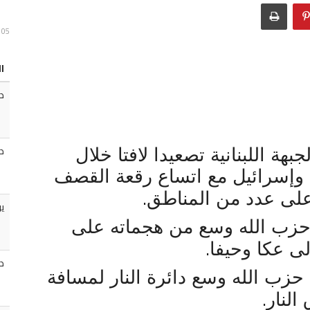
05 اب ، 2026
ا
د
د
ة اللبنانية تصعيدا لافتا خلال
 وإسرائيل مع اتساع رقعة القصف
.
 على عدد من المناطق
ي
 حزب الله وسع من هجماته على
.
ى عكا وحيفا
دو
 حزب الله وسع دائرة النار لمسافة
.